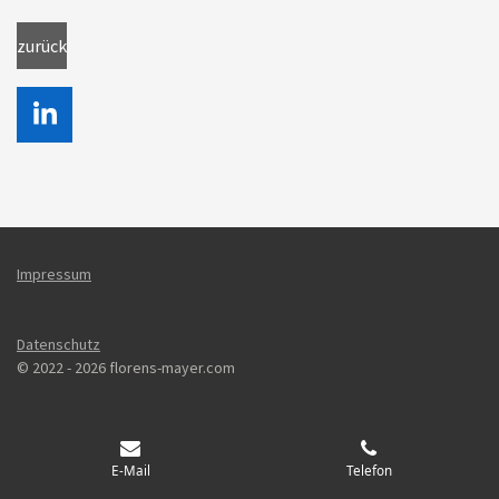
zurück
L
i
n
k
e
d
Impressum
I
n
Datenschutz
© 2022 - 2026 florens-mayer.com
E-Mail
Telefon